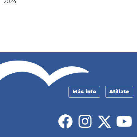
2024
Más info
Afíliate