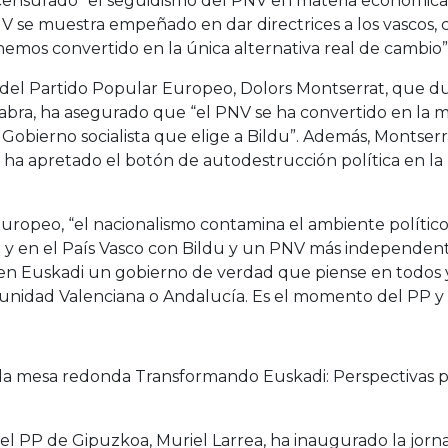
a censurado “el seguidismo del PNV en materia económic
PNV se muestra empeñado en dar directrices a los vascos,
 hemos convertido en la única alternativa real de cambio”
 del Partido Popular Europeo, Dolors Montserrat, que du
abra, ha asegurado que “el PNV se ha convertido en la mu
bierno socialista que elige a Bildu”. Además, Montserra
 apretado el botón de autodestrucción política en la UE
Europeo, “el nacionalismo contamina el ambiente polític
; y en el País Vasco con Bildu y un PNV más independen
n Euskadi un gobierno de verdad que piense en todos y
nidad Valenciana o Andalucía. Es el momento del PP y d
 la mesa redonda Transformando Euskadi: Perspectivas p
el PP de Gipuzkoa, Muriel Larrea, ha inaugurado la jorna