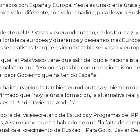
nados con España y Europa. Y esta es una oferta única y
ico valor diferente, con valor añadido, para llevar a Eus
idente del PP Vasco y exeurodiputado, Carlos Iturgaiz, y
la fortaleza europea y queremos y deseamos más Europa,
 separatistas. Porque es incompatible ser vasco y europe
 que “el País Vasco tiene que salir del bucle nacionalista 
ñalando que “eso no es posible con un nacionalismo des
del peor Gobierno que ha tenido España”.
 ha intervenido la también eurodiputada y miembro de la
 afirmado que “hoy la única formación, la alternativa real y
 es el PP de Javier De Andrés”.
sido la del vicesecretario de Estudios y Programas del P
as, Álvaro Gotxi, que ha hablado de que “la falta de comp
naliza el crecimiento de Euskadi”. Para Gotxi, “Javier De