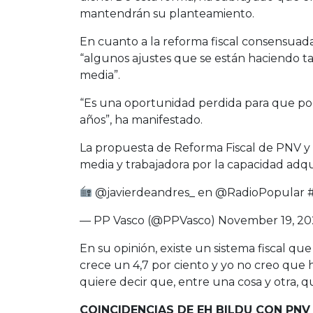
mantendrán su planteamiento.
En cuanto a la reforma fiscal consensuada p
“algunos ajustes que se están haciendo t
media”.
“Es una oportunidad perdida para que pod
años”, ha manifestado.
La propuesta de Reforma Fiscal de PNV y
media y trabajadora por la capacidad adqu
@javierdeandres_
en
@RadioPopular
— PP Vasco (@PPVasco)
November 19, 20
En su opinión, existe un sistema fiscal qu
crece un 4,7 por ciento y yo no creo que h
quiere decir que, entre una cosa y otra, q
COINCIDENCIAS DE EH BILDU CON PNV 