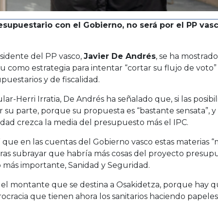
resupuestario con el Gobierno, no será por el PP va
sidente del PP vasco,
Javier De Andrés
, se ha mostrad
como estrategia para intentar “cortar su flujo de voto
puestarios y de fiscalidad.
ar-Herri Irratia, De Andrés ha señalado que, si las posi
 por su parte, porque su propuesta es “bastante sensata”
dad crezca la media del presupuesto más el IPC.
” que en las cuentas del Gobierno vasco estas materias
Tras subrayar que habría más cosas del proyecto presup
o más importante, Sanidad y Seguridad.
n el montante que se destina a Osakidetza, porque hay que
rocracia que tienen ahora los sanitarios haciendo papele