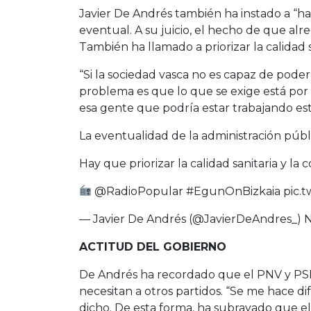
Javier De Andrés también ha instado a “hac
eventual. A su juicio, el hecho de que al
También ha llamado a priorizar la calidad 
“Si la sociedad vasca no es capaz de poder
problema es que lo que se exige está por
esa gente que podría estar trabajando es
La eventualidad de la administración públic
Hay que priorizar la calidad sanitaria y la 
@RadioPopular
#EgunOnBizkaia
pic.
— Javier De Andrés (@JavierDeAndres_)
N
ACTITUD DEL GOBIERNO
De Andrés ha recordado que el PNV y PSE
necesitan a otros partidos. “Se me hace d
dicho. De esta forma, ha subrayado que el