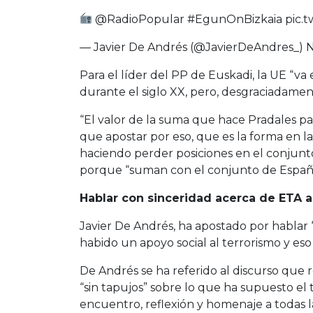
@RadioPopular
#EgunOnBizkaia
pic.
— Javier De Andrés (@JavierDeAndres_)
N
Para el líder del PP de Euskadi, la UE “v
durante el siglo XX, pero, desgraciadament
“El valor de la suma que hace Pradales p
que apostar por eso, que es la forma en l
haciendo perder posiciones en el conjunto
porque “suman con el conjunto de España, 
Hablar con sinceridad acerca de ETA a
Javier De Andrés, ha apostado por hablar
habido un apoyo social al terrorismo y eso 
De Andrés se ha referido al discurso que r
“sin tapujos” sobre lo que ha supuesto el 
encuentro, reflexión y homenaje a todas la