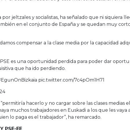
or jeltzales y socialistas, ha señalado que ni siquiera ll
ambién en el conjunto de España y se quedan muy cortos
amos compensar a la clase media por la capacidad adqu
 PSE es una oportunidad perdida para poder dar oportu
isitiva que ha ido perdiendo.
#EgunOnBizkaia
pic.twitter.com/7c4pOm1H71
24
e “permitiría hacerlo y no cargar sobre las clases medias
aya muchos trabajadores en Euskadi a los que les vaya a c
uien lo paga es el trabajador”, ha remarcado.
Y PSE-EE