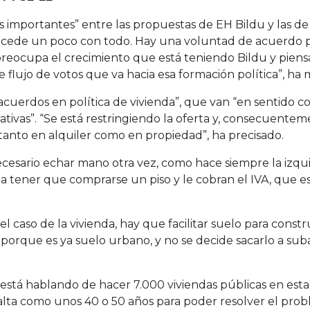
as importantes” entre las propuestas de EH Bildu y las d
sucede un poco con todo. Hay una voluntad de acuerdo por
s preocupa el crecimiento que está teniendo Bildu y pi
 flujo de votos que va hacia esa formación política”, ha 
“acuerdos en política de vivienda”, que van “en sentido c
ivas”. “Se está restringiendo la oferta y, consecuenteme
 tanto en alquiler como en propiedad”, ha precisado.
ecesario echar mano otra vez, como hace siempre la izqu
 a tener que comprarse un piso y le cobran el IVA, que e
 el caso de la vivienda, hay que facilitar suelo para cons
 porque es ya suelo urbano, y no se decide sacarlo a suba
está hablando de hacer 7.000 viviendas públicas en est
n falta como unos 40 o 50 años para poder resolver el 