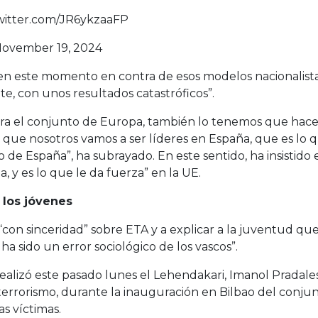
twitter.com/JR6ykzaaFP
ovember 19, 2024
a en este momento en contra de esos modelos nacionalist
e, con unos resultados catastróficos”.
ara el conjunto de Europa, también lo tenemos que hacer
a que nosotros vamos a ser líderes en España, que es lo
 de España”, ha subrayado. En este sentido, ha insistido
y es lo que le da fuerza” en la UE.
 los jóvenes
 “con sinceridad” sobre ETA y a explicar a la juventud 
ha sido un error sociológico de los vascos”.
ealizó este pasado lunes el Lehendakari, Imanol Pradales
terrorismo, durante la inauguración en Bilbao del conjunt
s víctimas.