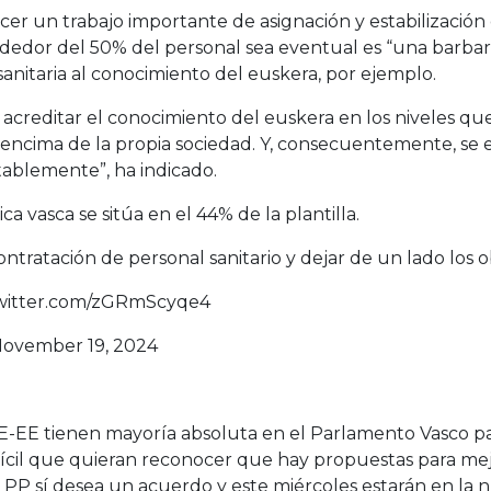
er un trabajo importante de asignación y estabilización d
rededor del 50% del personal sea eventual es “una barbar
sanitaria al conocimiento del euskera, por ejemplo.
 acreditar el conocimiento del euskera en los niveles que
 encima de la propia sociedad. Y, consecuentemente, se 
tablemente”, ha indicado.
a vasca se sitúa en el 44% de la plantilla.
contratación de personal sanitario y dejar de un lado los o
twitter.com/zGRmScyqe4
ovember 19, 2024
-EE tienen mayoría absoluta en el Parlamento Vasco pa
ifícil que quieran reconocer que hay propuestas para mej
 PP sí desea un acuerdo y este miércoles estarán en la 