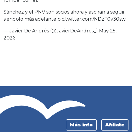
romper con él.
Sánchez y el PNV son socios ahora y aspiran a seguir
siéndolo más adelante
pic.twitter.com/NDzF0v30sw
— Javier De Andrés (@JavierDeAndres_)
May 25,
2026
Más info
Afíliate