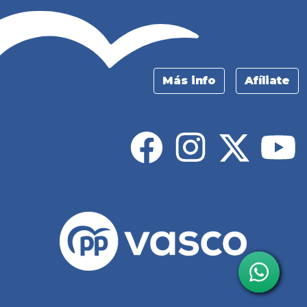
Más info
Afíliate