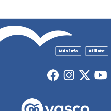
Más info
Afíliate