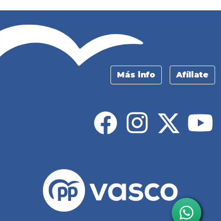
Más info
Afíliate