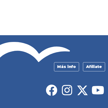
Más info
Afíliate