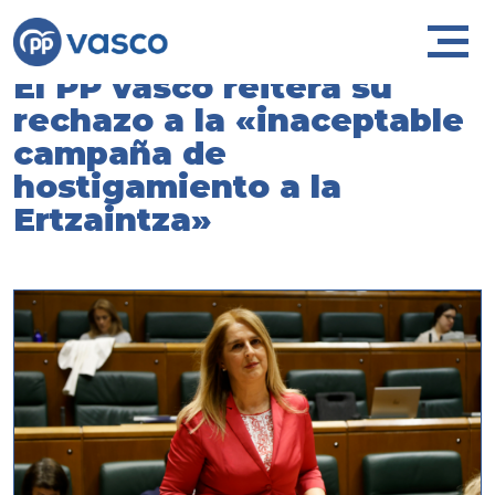
El PP vasco reitera su
rechazo a la «inaceptable
campaña de
hostigamiento a la
Ertzaintza»