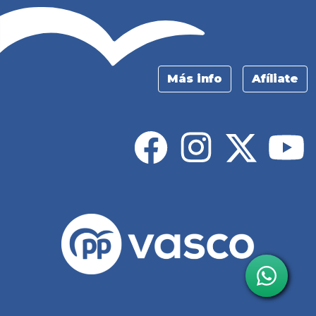
Más info
Afíliate