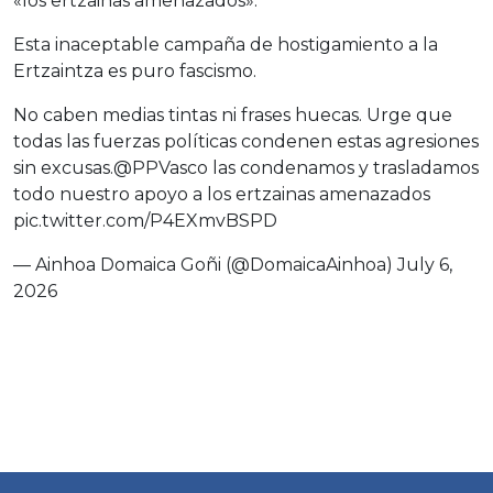
«los ertzainas amenazados».
Esta inaceptable campaña de hostigamiento a la
Ertzaintza es puro fascismo.
No caben medias tintas ni frases huecas. Urge que
todas las fuerzas políticas condenen estas agresiones
sin excusas.
@PPVasco
las condenamos y trasladamos
todo nuestro apoyo a los ertzainas amenazados
pic.twitter.com/P4EXmvBSPD
— Ainhoa Domaica Goñi (@DomaicaAinhoa)
July 6,
2026