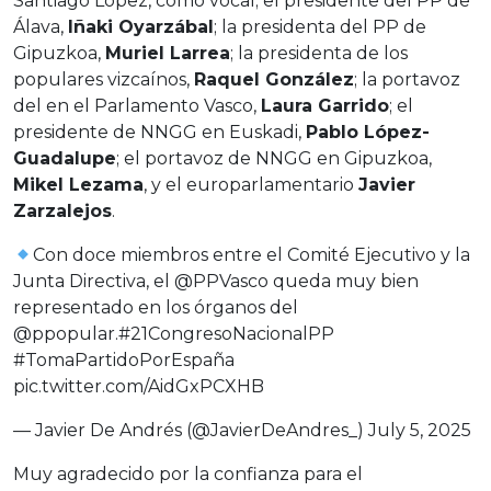
Santiago López, como vocal; el presidente del PP de
Álava,
Iñaki Oyarzábal
; la presidenta del PP de
Gipuzkoa,
Muriel Larrea
; la presidenta de los
populares vizcaínos,
Raquel González
; la portavoz
del en el Parlamento Vasco,
Laura Garrido
; el
presidente de NNGG en Euskadi,
Pablo López-
Guadalupe
; el portavoz de NNGG en Gipuzkoa,
Mikel Lezama
, y el europarlamentario
Javier
Zarzalejos
.
Con doce miembros entre el Comité Ejecutivo y la
Junta Directiva, el
@PPVasco
queda muy bien
representado en los órganos del
@ppopular
.
#21CongresoNacionalPP
#TomaPartidoPorEspaña
pic.twitter.com/AidGxPCXHB
— Javier De Andrés (@JavierDeAndres_)
July 5, 2025
Muy agradecido por la confianza para el