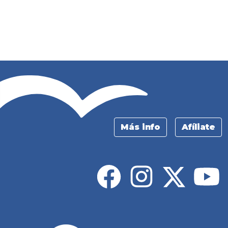
Más info
Afíliate