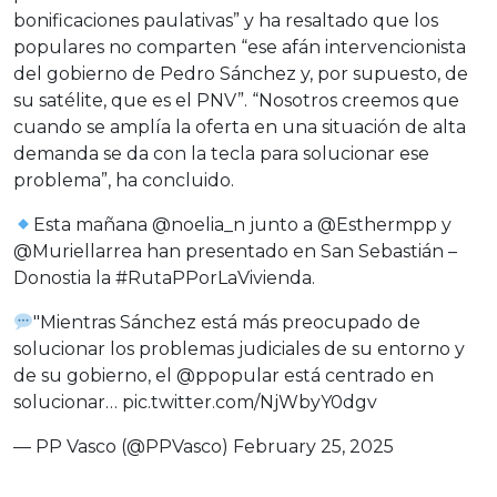
bonificaciones paulativas” y ha resaltado que los
populares no comparten “ese afán intervencionista
del gobierno de Pedro Sánchez y, por supuesto, de
su satélite, que es el PNV”. “Nosotros creemos que
cuando se amplía la oferta en una situación de alta
demanda se da con la tecla para solucionar ese
problema”, ha concluido.
Esta mañana
@noelia_n
junto a
@Esthermpp
y
@Muriellarrea
han presentado en San Sebastián –
Donostia la
#RutaPPorLaVivienda
.
"Mientras Sánchez está más preocupado de
solucionar los problemas judiciales de su entorno y
de su gobierno, el
@ppopular
está centrado en
solucionar…
pic.twitter.com/NjWbyY0dgv
— PP Vasco (@PPVasco)
February 25, 2025