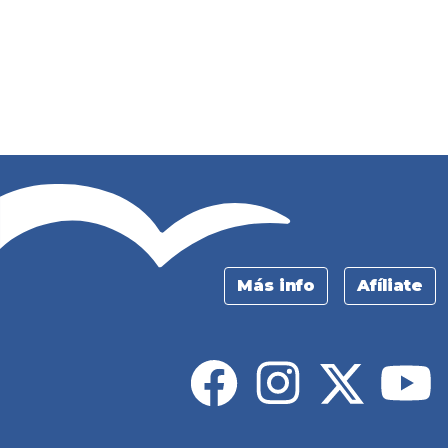
Más info
Afíliate