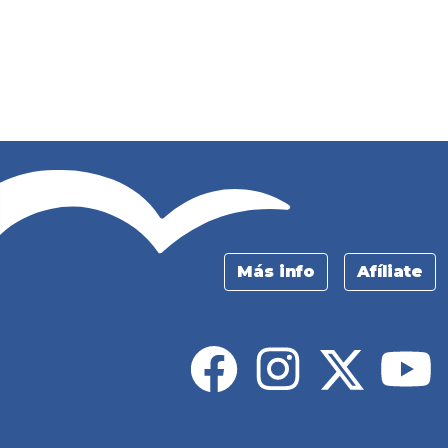
Más info
Afíliate