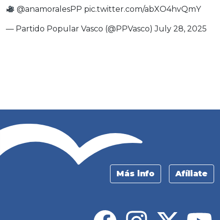
@anamoralesPP
pic.twitter.com/abXO4hvQmY
— Partido Popular Vasco (@PPVasco)
July 28, 2025
Más info
Afíliate