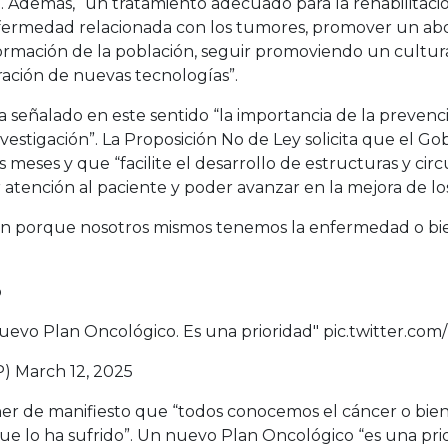
”. Además, “un tratamiento adecuado para la rehabilitació
nfermedad relacionada con los tumores, promover un abord
rmación de la población, seguir promoviendo un cultura 
oración de nuevas tecnologías”.
 señalado en este sentido “la importancia de la prevenc
 investigación”. La Proposición No de Ley solicita que el 
meses y que “facilite el desarrollo de estructuras y circ
r atención al paciente y poder avanzar en la mejora de l
ien porque nosotros mismos tenemos la enfermedad o b
o
uevo Plan Oncológico. Es una prioridad"
pic.twitter.c
P)
March 12, 2025
ner de manifiesto que “todos conocemos el cáncer o bi
 lo ha sufrido”. Un nuevo Plan Oncológico “es una prior