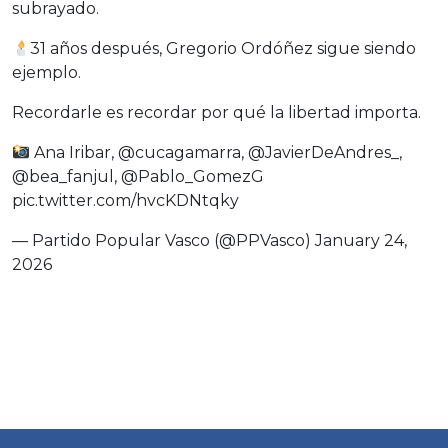
subrayado.
31 años después, Gregorio Ordóñez sigue siendo
ejemplo.
Recordarle es recordar por qué la libertad importa.
Ana Iribar,
@cucagamarra
,
@JavierDeAndres_
,
@bea_fanjul
,
@Pablo_GomezG
pic.twitter.com/hvcKDNtqky
— Partido Popular Vasco (@PPVasco)
January 24,
2026