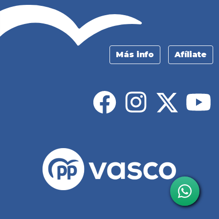
Más info
Afíliate